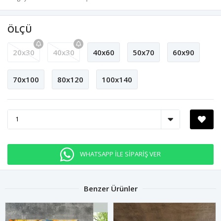
ÖLÇÜ
20x30
40x30
40x60
50x70
60x90
70x100
80x120
100x140
WHATSAPP İLE SİPARİŞ VER
Benzer Ürünler