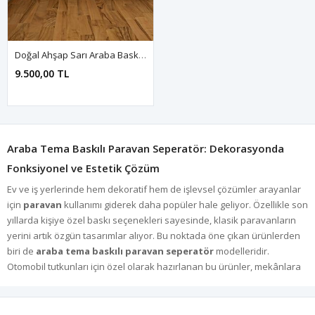
Doğal Ahşap Sarı Araba Baskılı 5 Kanat Paravan Seperatör Oda Bölme
9.500,00 TL
Araba Tema Baskılı Paravan Seperatör: Dekorasyonda
Fonksiyonel ve Estetik Çözüm
Ev ve iş yerlerinde hem dekoratif hem de işlevsel çözümler arayanlar
için
paravan
kullanımı giderek daha popüler hale geliyor. Özellikle son
yıllarda kişiye özel baskı seçenekleri sayesinde, klasik paravanların
yerini artık özgün tasarımlar alıyor. Bu noktada öne çıkan ürünlerden
biri de
araba tema baskılı paravan seperatör
modelleridir.
Otomobil tutkunları için özel olarak hazırlanan bu ürünler, mekânlara
şıklık, kişilik ve dinamizm katarken aynı zamanda pratik bir oda bölme
işlevi de üstleniyor.