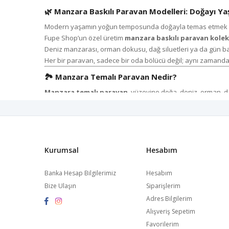
🌿
Manzara Baskılı Paravan Modelleri: Doğayı Ya
Modern yaşamın yoğun temposunda doğayla temas etmek artı
Fupe Shop’un özel üretim
manzara baskılı paravan kole
Deniz manzarası, orman dokusu, dağ siluetleri ya da gün b
Her bir paravan, sadece bir oda bölücü değil; aynı zamanda sa
🏞️
Manzara Temalı Paravan Nedir?
Manzara temalı paravan
, yüzeyine doğa, deniz, orman, d
Görsel derinlik ve renk uyumu sayesinde mekânlarda genişlik
Özellikle küçük evlerde veya ofislerde alanı bölmeden ferah
Fupe Shop’un
yüksek çözünürlüklü UV baskı teknolojis
Gerçek manzara fotoğraflarından esinlenilen baskılar, gün ışı
Kurumsal
Hesabım
🌲
Fupe Shop Üretim Kalitesi: Estetik ve Dayanıkl
Her bir
manzara baskılı paravan
, ustalıkla hazırlanmış el 
Banka Hesap Bilgilerimiz
Hesabım
Fupe Shop’ta üretilen tüm modellerin ortak özellikleri:
Bize Ulaşın
Siparişlerim
2x2 çam ağacı iskelet
Adres Bilgilerim
Katlanabilir veya sabit sistem seçeneği
Alışveriş Sepetim
Yüksek çözünürlüklü UV baskı
Favorilerim
Mat veya parlak vernik koruma