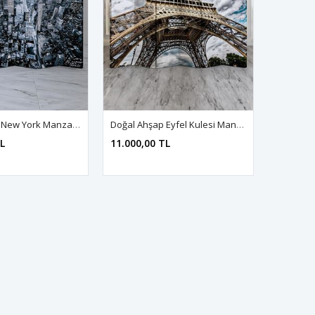
Doğal Ahşap New York Manzara 6 Kanat Paravan Seperatör Oda Bölme
Doğal Ahşap Eyfel Kulesi Manzara 6 Kanat Paravan Seperatör Oda Bölme
L
11.000,00 TL