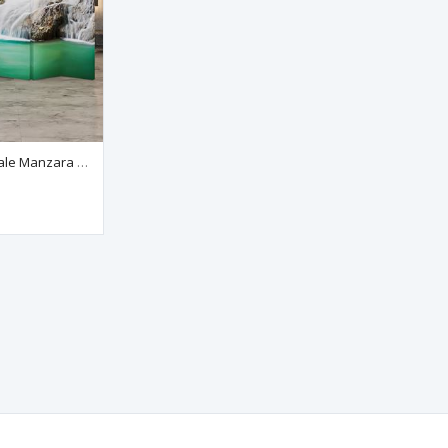
Doğal Ahşap Şelale Manzara 6 Kanat Paravan Seperatör Oda Bölme