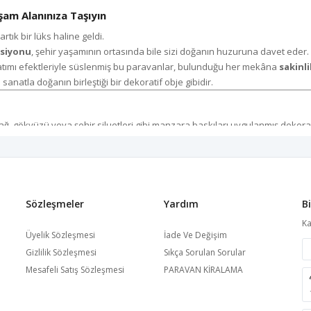
şam Alanınıza Taşıyın
k bir lüks haline geldi.
ksiyonu
, şehir yaşamının ortasında bile sizi doğanın huzuruna davet eder.
atımı efektleriyle süslenmiş bu paravanlar, bulunduğu her mekâna
sakinli
natla doğanın birleştiği bir dekoratif obje gibidir.
ağ, gökyüzü veya şehir siluetleri gibi manzara baskıları uygulanmış dekorat
 hissi yaratır.
 bir atmosfer kazandırır.
iyle
ürettiği her paravan, renk canlılığını yıllarca korur.
ğıyla birleştiğinde adeta “doğayı içeri taşır.”
Sözleşmeler
Yardım
B
ılığı Bir Arada Sunar
Ka
işçiliğinin ürünüdür.
Üyelik Sözleşmesi
İade Ve Değişim
Gizlilik Sözleşmesi
Sıkça Sorulan Sorular
Mesafeli Satış Sözleşmesi
PARAVAN KİRALAMA