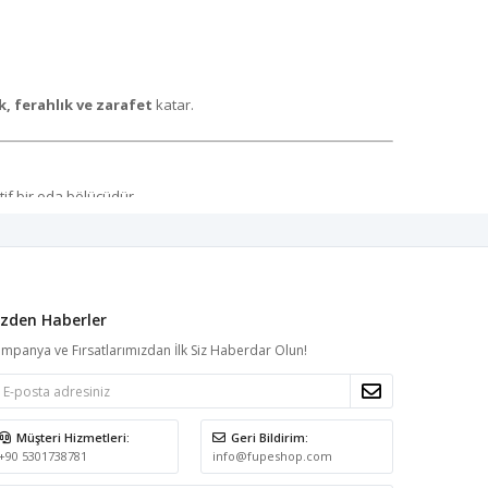
k, ferahlık ve zarafet
katar.
if bir oda bölücüdür.
izden Haberler
mpanya ve Fırsatlarımızdan İlk Siz Haberdar Olun!
Müşteri Hizmetleri:
Geri Bildirim:
+90 5301738781
info@fupeshop.com