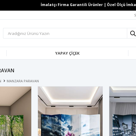
İmalatçı Firma Garantili Ürünler | Özel Ölçü İmkanı 
S
YAPAY ÇİÇEK
RAVAN
N
MANZARA PARAVAN