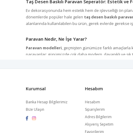
Taş Desen Baskılı Paravan Seperatör: Estetik ve
Ev dekorasyonunda hem estetik hem de işlevselliği ön plana
dönemlerde popüler hale gelen
taş desen baskılı parav
alanlarında kullanılabilen bu ürün, gerek evlerde gerekse iş
Paravan Nedir, Ne İşe Yarar?
Paravan modelleri
, geçmişten günümüze farklı amaçlarla k
paravanlar; günümüzde çok daha modern, dayanıklı ve şık ta
kurumsal işletmeler için cazip bir çözüm haline geliyor.
Seperatör ile Mekanlara Şıklık Katın
Seperatör modelleri
, iç mekânlarda alanları fonksiyonel 
Kurumsal
Hesabım
veya evlerde salon ve mutfak arasına şık bir ayrım eklemek iç
seperatör fiyatları
açısından farklı bütçelere uygun altern
Banka Hesap Bilgilerimiz
Hesabım
Bize Ulaşın
Siparişlerim
Taş Desen Baskılı Paravan Modelleri
Adres Bilgilerim
Doğal taş görünümlü baskılar, mekânlara rustik, modern ve 
Alışveriş Sepetim
Çeşitli renk seçenekleri, desen çeşitliliği ve ölçü alternatif
Favorilerim