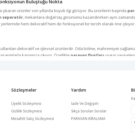
 Fonksiyonun Buluştuğu Nokta
 çıkaran ürünler son yıllarda büyük ilgi görüyor. Bu ürünlerin başında
par
an seperatör
, mekanlara doğal taş görünümü kazandırırken aynı zamanda 
 yerlerinde hem dekoratif hem de fonksiyonel bir tercih olarak öne çıkıyor
ullanılan dekoratif ve işlevsel ürünlerdir. Oda bölme, mahremiyet sağlama
sarımlarla karşımıza çıkıyor. Özellikle
paravan fiyatları
uygun seviyelerd
olarak ayırmak için kullanılan modern tasarımlardır. Ofislerde çalışma alan
Sözleşmeler
Yardım
B
in ideal çözümler sunar. Taş desen baskılı seperatör, bu noktada doğallık hi
Ka
atifler bulabildiği için dekorasyon tercihlerinde daha özgür davranabiliyor
Üyelik Sözleşmesi
İade Ve Değişim
Gizlilik Sözleşmesi
Sıkça Sorulan Sorular
Mesafeli Satış Sözleşmesi
PARAVAN KİRALAMA
şık bir hava katıyor. Bu nedenle
taş desen baskılı paravan modelleri
, f
leri sayesinde kullanıcıların ihtiyacına uygun özel tasarımlar yapılabiliyor. 