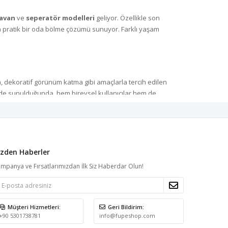
avan
ve
seperatör modelleri
geliyor. Özellikle son
pratik bir oda bölme çözümü sunuyor. Farklı yaşam
.
, dekoratif görünüm katma gibi amaçlarla tercih edilen
e sunulduğunda, hem bireysel kullanıcılar hem de
larını bölmek, kafelerde özel oturma alanları oluşturmak
izden Haberler
ssi ve dayanıklılığıyla öne çıkar. Ayrıca, kullanıcılar
mpanya ve Fırsatlarımızdan İlk Siz Haberdar Olun!
.
Müşteri Hizmetleri:
Geri Bildirim:
arklı yaşam alanlarında çok yönlü olarak kullanılabiliyor.
+90 5301738781
info@fupeshop.com
Ayrıca kişiye özel üretim imkânı, mekânın tarzına uygun en