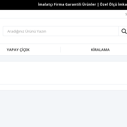
İmalatçı Firma Garantili Ürünler | Özel Ölçü İmkanı
S
YAPAY ÇİÇEK
KİRALAMA