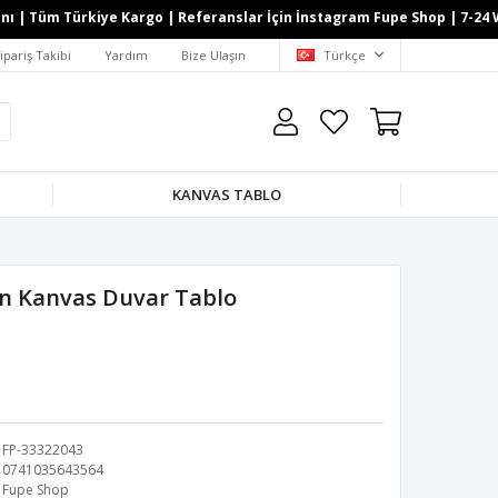
| Tüm Türkiye Kargo | Referanslar İçin İnstagram Fupe Shop | 7-24 What
ipariş Takibi
Yardım
Bize Ulaşın
Türkçe
KANVAS TABLO
n Kanvas Duvar Tablo
FP-33322043
0741035643564
Fupe Shop