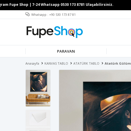
Whatsapp : +90 530 173 87 81
PARAVAN
Anasayfa
KANVAS TABLO
ATATÜRK TABLO
Atatürk Gülüms