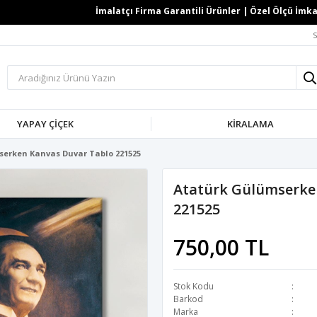
İmalatçı Firma Garantili Ürünler | Özel Ölçü İmkanı 
S
YAPAY ÇİÇEK
KİRALAMA
erken Kanvas Duvar Tablo 221525
Atatürk Gülümserke
221525
750,00 TL
Stok Kodu
Barkod
Marka