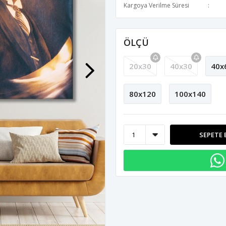
Kargoya Verilme Süresi
ÖLÇÜ
20x30
40x30
40x
80x120
100x140
SEPETE 