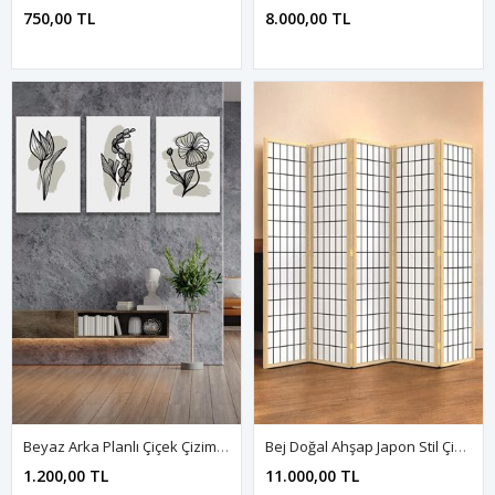
750,00 TL
8.000,00 TL
Beyaz Arka Planlı Çiçek Çizimi Üç Parça Takım Kanvas Duvar Tablo 5521203
Bej Doğal Ahşap Japon Stil Çizgisel Izgara Basklı Paravan Seperatör Oda Bölme
1.200,00 TL
11.000,00 TL