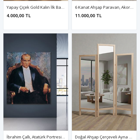
Yapay Çiçek Gold Kalın İlk Bahar Gerçek Ağaç 180 Cm Yükseklik
6 Kanat Ahşap Paravan, Akordiyon Separatör, Oda Bölme Paneli
4.000,00 TL
11.000,00 TL
İbrahim Çallı, Atatürk Portresi Kanvas Duvar Tablo 221558
Doğal Ahşap Çerçeveli Ayna Paravan Naturel Renk | Ayaklı Çok Kanatlı Tam Boy Ayna