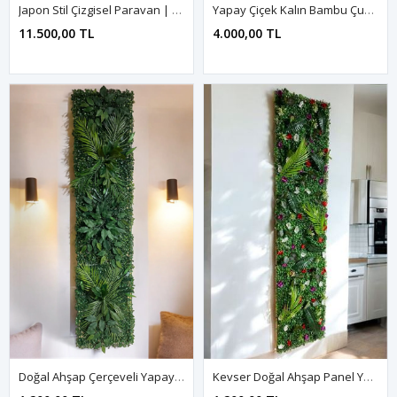
Japon Stil Çizgisel Paravan | Doğal Çam UV Baskı
Yapay Çiçek Kalın Bambu Çubuk Ahşap Saksı Ceviz Seperatör Paravan
11.500,00 TL
4.000,00 TL
Doğal Ahşap Çerçeveli Yapay Çiçek Duvar Paneli | Dikey Bahçe Dekorasyonu
Kevser Doğal Ahşap Panel Yapay Çiçek Bitki Duvar Kaplama