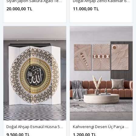
Siyah Japon Sakura Ağacı Tekerlekli Ahşap Paravan Seperatör Oda Bölme
Doğal Ahşap Zenci Kadınlar 6 Kanat Paravan Seperatör Oda Bölme
20.000,00 TL
11.000,00 TL
Doğal Ahşap Esmaül Hüsna 5 Kanat Paravan Seperatör Oda Bölme
Kahverengi Desen Üç Parça Takım Kanvas Duvar Tablo 5521214
9.500,00 TL
1.200,00 TL