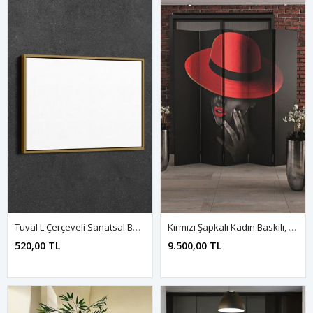
Tuval L Çerçeveli Sanatsal Boş Yatay & Dikey %100 Pamuk Ahşap'a Gerilmiş Tuval
Kırmızı Şapkalı Kadın Baskılı, 5 Kanat Ahşap Paravan Oda Bölme
520,00 TL
9.500,00 TL