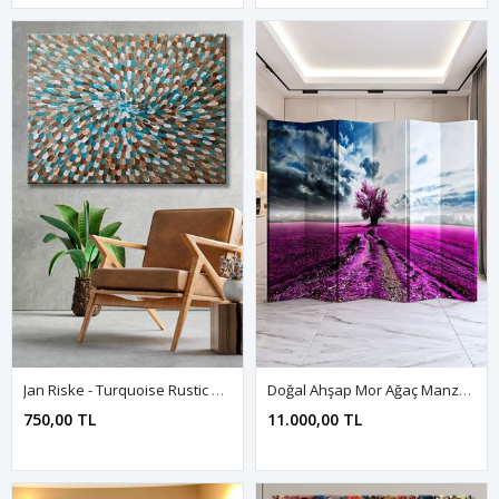
Jan Riske - Turquoise Rustic Beach Cottage - 105932 - Dekoratif Duvar Kanvas Tablo
Doğal Ahşap Mor Ağaç Manzara 6 Kanat Paravan Seperatör Oda Bölme
750,00 TL
11.000,00 TL