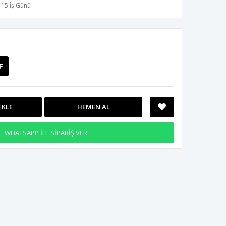
15 İş Günü
F
EKLE
HEMEN AL
WHATSAPP İLE SİPARİŞ VER