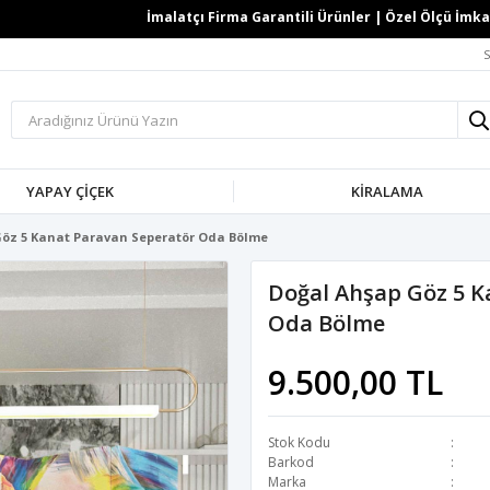
İmalatçı Firma Garantili Ürünler | Özel Ölçü İmkanı |
S
YAPAY ÇİÇEK
KİRALAMA
Göz 5 Kanat Paravan Seperatör Oda Bölme
Doğal Ahşap Göz 5 K
Oda Bölme
9.500,00 TL
Stok Kodu
Barkod
Marka