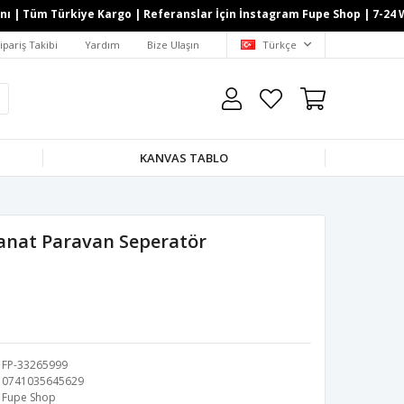
 Tüm Türkiye Kargo | Referanslar İçin İnstagram Fupe Shop | 7-24 Whats
ipariş Takibi
Yardım
Bize Ulaşın
Türkçe
KANVAS TABLO
anat Paravan Seperatör
FP-33265999
0741035645629
Fupe Shop