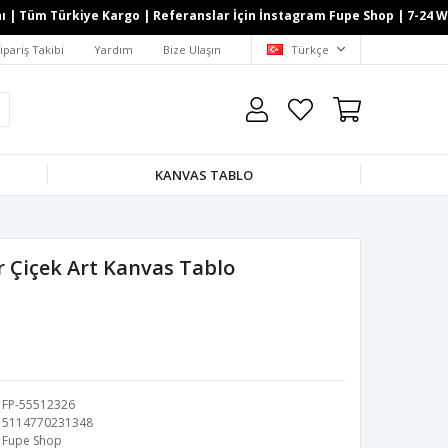
Tüm Türkiye Kargo | Referanslar İçin İnstagram Fupe Shop | 7-24 Whatsa
ipariş Takibi
Yardım
Bize Ulaşın
Türkçe
KANVAS TABLO
 Çiçek Art Kanvas Tablo
FP-55512326
5114770231348
Fupe Shop