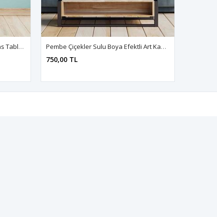
Pembe Renkli Tek Çiçek Art Kanvas Tablo 2221915
Pembe Çiçekler Sulu Boya Efektli Art Kanvas Tablo 2221865
750,00 TL