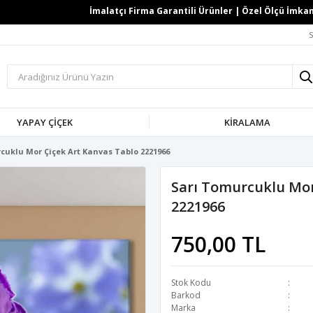
İmalatçı Firma Garantili Ürünler | Özel Ölçü İmkanı | 
S
YAPAY ÇİÇEK
KİRALAMA
cuklu Mor Çiçek Art Kanvas Tablo 2221966
Sarı Tomurcuklu Mor
2221966
750,00 TL
Stok Kodu
Barkod
Marka