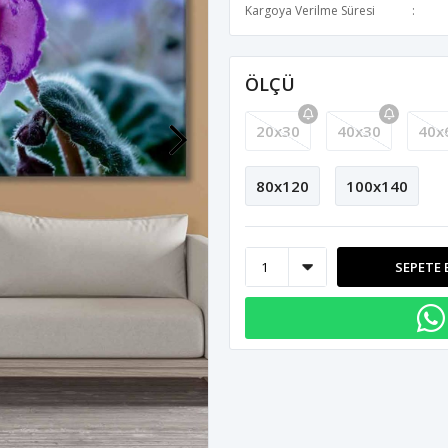
Kargoya Verilme Süresi
ÖLÇÜ
20x30
40x30
40x
80x120
100x140
SEPETE 