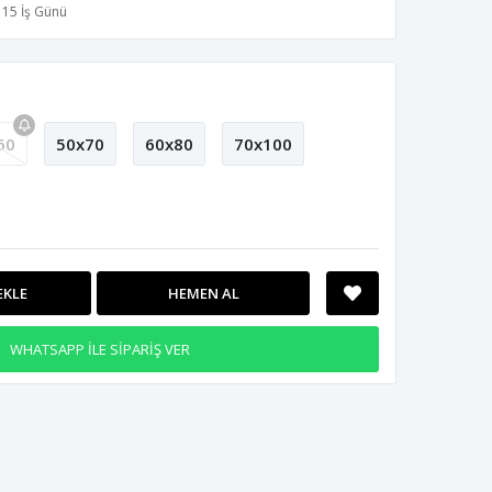
15 İş Günü
60
50x70
60x80
70x100
EKLE
HEMEN AL
WHATSAPP İLE SİPARİŞ VER