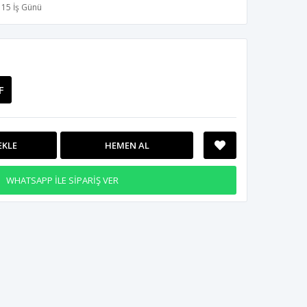
15 İş Günü
F
EKLE
HEMEN AL
WHATSAPP İLE SİPARİŞ VER