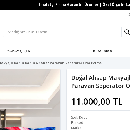
İmalatçı Firma Garantili Ürünler | Özel Ölçü İmkanı 
S
YAPAY ÇİÇEK
KİRALAMA
Makyajlı Kadın Kadın 6 Kanat Paravan Seperatör Oda Bölme
Doğal Ahşap Makyajl
Paravan Seperatör 
11.000,00 TL
Stok Kodu
Barkod
Marka