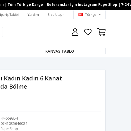
| Tüm Türkiye Kargo | Referanslar İçin İnstagram Fupe Shop | 7-24 What
ipariş Takibi
Yardım
Bize Ulaşın
Türkçe
KANVAS TABLO
ı Kadın Kadın 6 Kanat
Oda Bölme
FP-669854
0741035646084
Fupe Shop