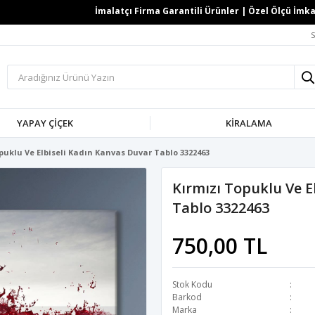
İmalatçı Firma Garantili Ürünler | Özel Ölçü İmkanı |
S
YAPAY ÇİÇEK
KİRALAMA
puklu Ve Elbiseli Kadın Kanvas Duvar Tablo 3322463
Kırmızı Topuklu Ve E
Tablo 3322463
750,00 TL
Stok Kodu
Barkod
Marka