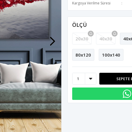
Kargoya Verilme Süresi
ÖLÇÜ
20x30
40x30
40x
80x120
100x140
SEPETE 