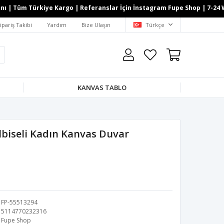
 Tüm Türkiye Kargo | Referanslar İçin İnstagram Fupe Shop | 7-24 What
ipariş Takibi
Yardım
Bize Ulaşın
Türkçe
KANVAS TABLO
lbiseli Kadın Kanvas Duvar
FP-55513294
5114770232316
Fupe Shop