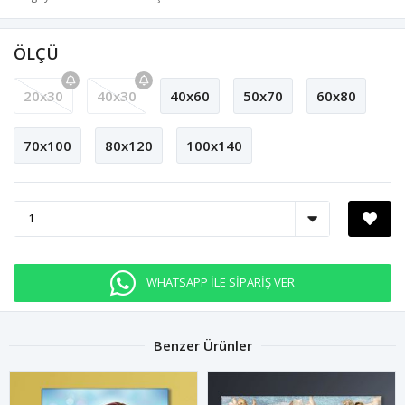
ÖLÇÜ
20x30
40x30
40x60
50x70
60x80
70x100
80x120
100x140
WHATSAPP İLE SİPARİŞ VER
Benzer Ürünler