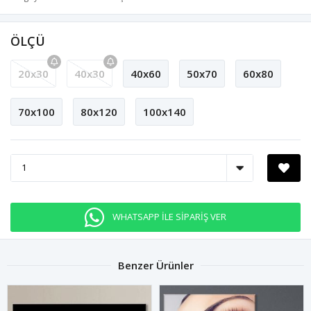
ÖLÇÜ
20x30
40x30
40x60
50x70
60x80
70x100
80x120
100x140
WHATSAPP İLE SİPARİŞ VER
Benzer Ürünler