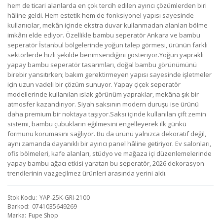
hem de ticari alanlarda en çok tercih edilen ayırıcı çözümlerden biri
hâline geldi. Hem estetik hem de fonksiyonel yapısı sayesinde
kullanıcılar, mekân içinde ekstra duvar kullanmadan alanları bölme
imkânı elde ediyor. Özellikle bambu seperatör Ankara ve bambu
seperatör İstanbul bölgelerinde yoğun talep görmesi, ürünün farklı
sektörlerde hızlı şekilde benimsendiğini gösteriyor.Yoğun yapraklı
yapay bambu seperatör tasarımları, doğal bambu görünümünü
birebir yansıtırken; bakım gerektirmeyen yapısı sayesinde işletmeler
için uzun vadeli bir çözüm sunuyor. Yapay çiçek seperatör
modellerinde kullanılan ıslak görünüm yapraklar, mekâna şık bir
atmosfer kazandırıyor. Siyah saksının modern duruşu ise ürünü
daha premium bir noktaya taşıyor.Saksı içinde kullanılan çift zemin
sistemi, bambu çubukların eğilmesini engelleyerek ilk günkü
formunu korumasını sağlıyor. Bu da ürünü yalnızca dekoratif değil,
aynı zamanda dayanıklı bir ayırıcı panel hâline getiriyor. Ev salonları,
ofis bölmeleri, kafe alanları, stüdyo ve mağaza içi düzenlemelerinde
yapay bambu ağacı etkisi yaratan bu seperatör, 2026 dekorasyon
trendlerinin vazgeçilmez ürünleri arasında yerini aldı.
Stok Kodu
YAP-25K-GRI-2100
Barkod
0741035649269
Marka
Fupe Shop