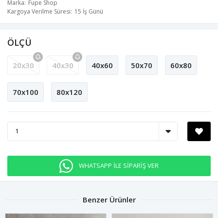
Marka
Fupe Shop
Kargoya Verilme Süresi
15 İş Günü
ÖLÇÜ
20x30
40x30
40x60
50x70
60x80
70x100
80x120
WHATSAPP İLE SİPARİŞ VER
Benzer Ürünler