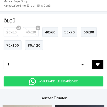
Marka
Fupe Shop
Kargoya Verilme Süresi
15 İş Günü
ÖLÇÜ
20x30
40x30
40x60
50x70
60x80
70x100
80x120
WHATSAPP İLE SİPARİŞ VER
Benzer Ürünler