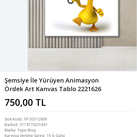
Şemsiye İle Yürüyen Animasyon
Ördek Art Kanvas Tablo 2221626
750,00 TL
Stok Kodu
FP-55512609
Barkod
5114770231631
Marka
Fupe Shop
Kargoya Verilme Süresi
15 İş Günü