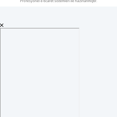
Profesyonel
e-ticaret
sistemleri ile hazırlanmıştır.