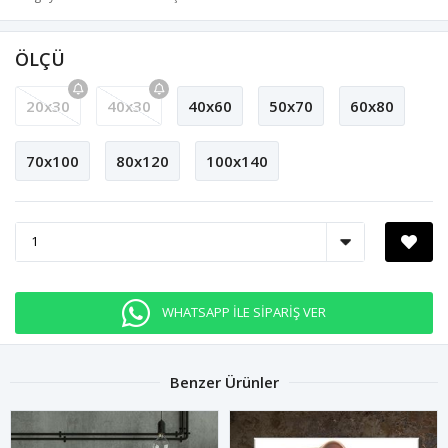
ÖLÇÜ
20x30
40x30
40x60
50x70
60x80
70x100
80x120
100x140
WHATSAPP İLE SİPARİŞ VER
Benzer Ürünler