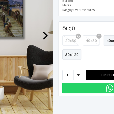
Barkod
Marka
Kargoya Verilme Süresi
ÖLÇÜ
20x30
40x30
40x
80x120
SEPETE 