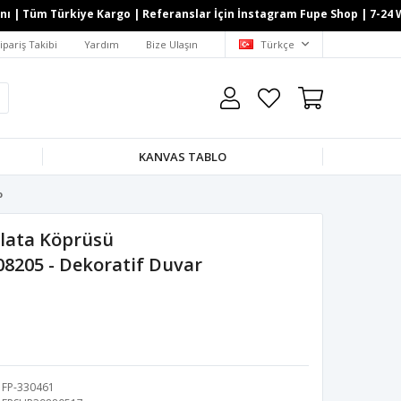
| Tüm Türkiye Kargo | Referanslar İçin İnstagram Fupe Shop | 7-24 What
ipariş Takibi
Yardım
Bize Ulaşın
Türkçe
KANVAS TABLO
o
lata Köprüsü
08205 - Dekoratif Duvar
FP-330461