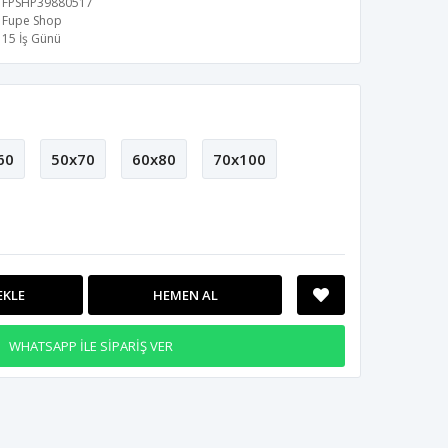
FPSHP39880517
Fupe Shop
15 İş Günü
60
50x70
60x80
70x100
EKLE
HEMEN AL
WHATSAPP İLE SİPARİŞ VER