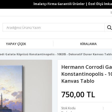
İmalatçı Firma Garantili Ürünler | Özel Ölçü İmkanı 
S
YAPAY ÇİÇEK
KİRALAMA
di Galata Köprüsü Konstantinopolis - 108205 - Dekoratif Duvar Kanvas Tabl
Hermann Corrodi Ga
Konstantinopolis - 1
Kanvas Tablo
750,00 TL
Stok Kodu