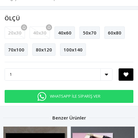
ÖLÇÜ
20x30
40x30
40x60
50x70
60x80
70x100
80x120
100x140
WHATSAPP İLE SİPARİŞ VER
Benzer Ürünler