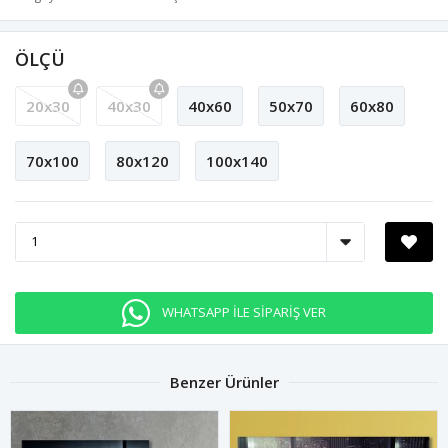
ÖLÇÜ
20x30
40x30
40x60
50x70
60x80
70x100
80x120
100x140
WHATSAPP İLE SİPARİŞ VER
Benzer Ürünler