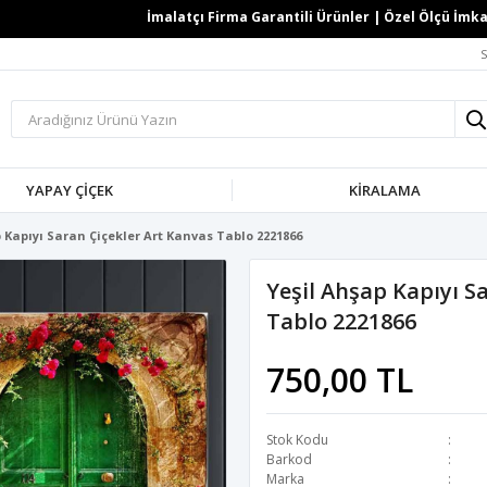
İmalatçı Firma Garantili Ürünler | Özel Ölçü İmkanı 
S
YAPAY ÇİÇEK
KİRALAMA
p Kapıyı Saran Çiçekler Art Kanvas Tablo 2221866
Yeşil Ahşap Kapıyı S
Tablo 2221866
750,00 TL
Stok Kodu
Barkod
Marka