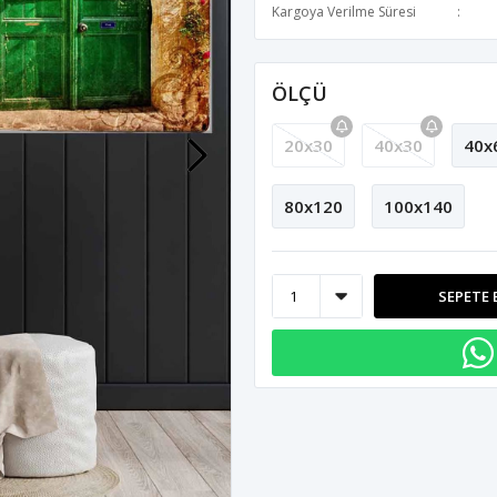
Kargoya Verilme Süresi
ÖLÇÜ
20x30
40x30
40x
80x120
100x140
SEPETE 