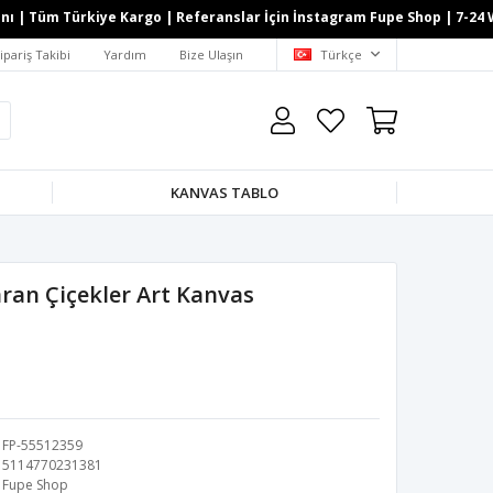
| Tüm Türkiye Kargo | Referanslar İçin İnstagram Fupe Shop | 7-24 What
ipariş Takibi
Yardım
Bize Ulaşın
Türkçe
KANVAS TABLO
aran Çiçekler Art Kanvas
FP-55512359
5114770231381
Fupe Shop