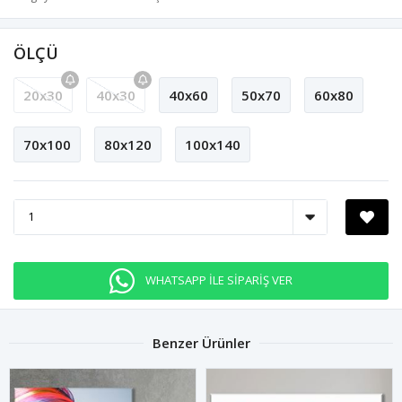
ÖLÇÜ
20x30
40x30
40x60
50x70
60x80
70x100
80x120
100x140
WHATSAPP İLE SİPARİŞ VER
Benzer Ürünler