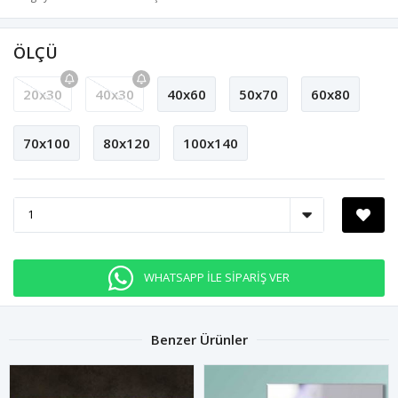
ÖLÇÜ
20x30
40x30
40x60
50x70
60x80
70x100
80x120
100x140
WHATSAPP İLE SİPARİŞ VER
Benzer Ürünler