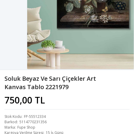
Soluk Beyaz Ve Sarı Çiçekler Art
Kanvas Tablo 2221979
750,00 TL
Stok Kodu
FP-55512334
Barkod
5114770231356
Marka
Fupe Shop
Kargoya Verilme Süresi
15 İş Günü