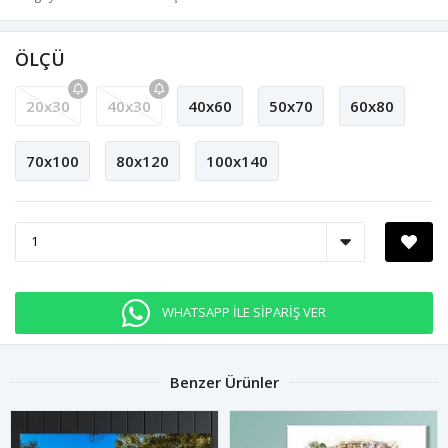
ÖLÇÜ
20x30
40x30
40x60
50x70
60x80
70x100
80x120
100x140
WHATSAPP İLE SİPARİŞ VER
Benzer Ürünler