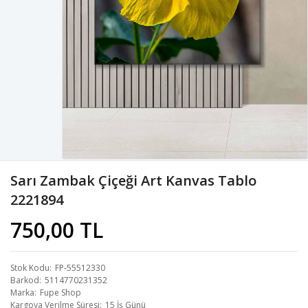
Sarı Zambak Çiçeği Art Kanvas Tablo
2221894
750,00 TL
Stok Kodu
FP-55512330
Barkod
5114770231352
Marka
Fupe Shop
Kargoya Verilme Süresi
15 İş Günü