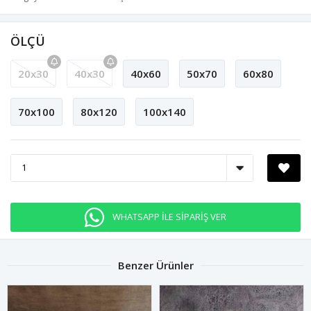
ÖLÇÜ
20x30
40x30
40x60
50x70
60x80
70x100
80x120
100x140
WHATSAPP İLE SİPARİŞ VER
Benzer Ürünler