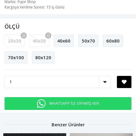
Marka
Fupe Shop
Kargoya Verilme Süresi
15 İş Günü
ÖLÇÜ
20x30
40x30
40x60
50x70
60x80
70x100
80x120
WHATSAPP İLE SİPARİŞ VER
Benzer Ürünler