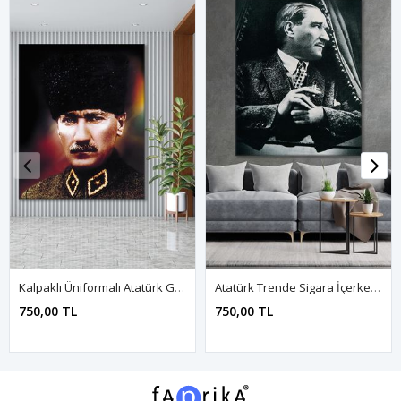
Kalpaklı Üniformalı Atatürk Görseli Yağlı Boya Efektli Kanvas Duvar Tablo 221472
Atatürk Trende Sigara İçerken Kanvas Duvar Tablo 221519
750,00 TL
750,00 TL