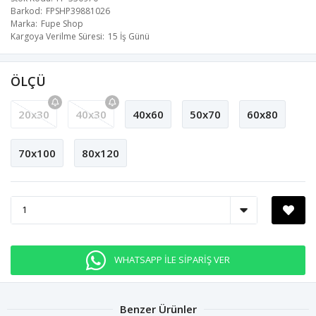
Barkod
FPSHP39881026
Marka
Fupe Shop
Kargoya Verilme Süresi
15 İş Günü
ÖLÇÜ
20x30
40x30
40x60
50x70
60x80
70x100
80x120
WHATSAPP İLE SİPARİŞ VER
Benzer Ürünler