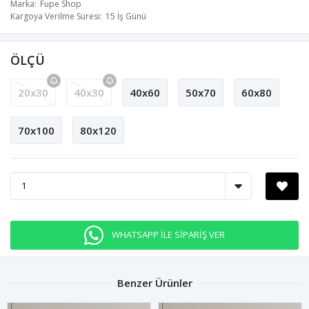
Marka
Fupe Shop
Kargoya Verilme Süresi
15 İş Günü
ÖLÇÜ
20x30
40x30
40x60
50x70
60x80
70x100
80x120
WHATSAPP İLE SİPARİŞ VER
Benzer Ürünler