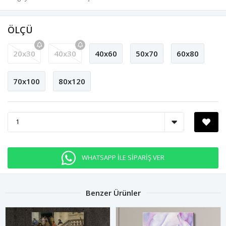
ÖLÇÜ
20x30
40x30
40x60
50x70
60x80
70x100
80x120
WHATSAPP İLE SİPARİŞ VER
Benzer Ürünler