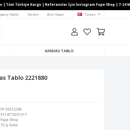
üm Türkiye Kargo | Referanslar İçin İnstagram Fupe Shop | 7-24 Whatsap
ipariş Takibi
Yardım
Bize Ulaşın
Türkçe
KANVAS TABLO
vas Tablo 2221880
FP-55512295
5114770231317
Fupe Shop
15 İş Günü