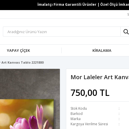
İmalatçı Firma Garantili Ürünler | Özel Ölçü İmkanı | T
S
YAPAY ÇİÇEK
KİRALAMA
r Art Kanvas Tablo 2221880
Mor Laleler Art Kan
750,00 TL
Stok Kodu
Barkod
Marka
Kargoya Verilme Süresi