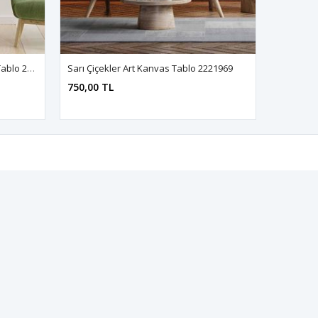
Yeni Açan Lale Çiçeği Art Kanvas Tablo 2221792
Sarı Çiçekler Art Kanvas Tablo 2221969
750,00 TL