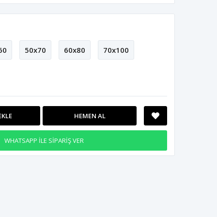
60
50x70
60x80
70x100
EKLE
HEMEN AL
WHATSAPP İLE SİPARİŞ VER