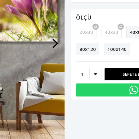
ÖLÇÜ
20x30
40x30
40x
80x120
100x140
SEPETE 