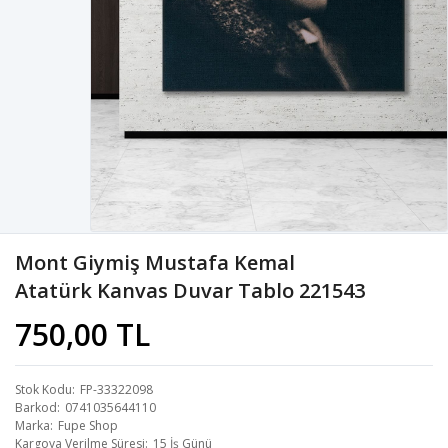
Mont Giymiş Mustafa Kemal
Atatürk Kanvas Duvar Tablo 221543
750,00 TL
Stok Kodu
FP-33322098
Barkod
0741035644110
Marka
Fupe Shop
Kargoya Verilme Süresi
15 İş Günü