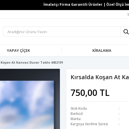
İmalatçı Firma Garantili Ürünler | Özel Ölçü İmkan
S
YAPAY ÇİÇEK
KİRALAMA
 Koşan At Kanvas Duvar Tablo 4452191
Kırsalda Koşan At K
750,00 TL
Stok Kodu
Barkod
Marka
Kargoya Verilme Süresi