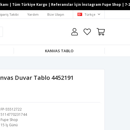
ı | Tüm Türkiye Kargo | Referanslar İçin İnstagram Fupe Shop | 7-24 Wh
ipariş Takibi
Yardım
Bize Ulaşın
Türkçe
KANVAS TABLO
anvas Duvar Tablo 4452191
FP-55512722
5114770231744
Fupe Shop
15 İş Günü