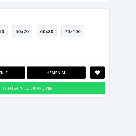
60
50x70
60x80
70x100
EKLE
HEMEN AL
WHATSAPP İLE SİPARİŞ VER