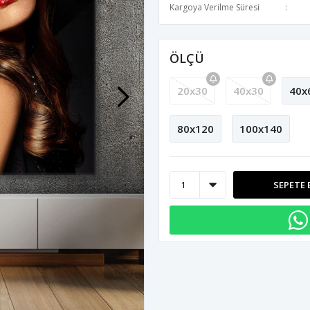
Kargoya Verilme Süresi
ÖLÇÜ
20x30
40x30
40x
80x120
100x140
SEPETE 