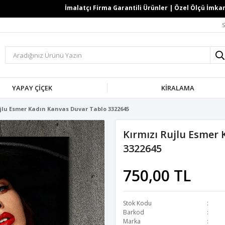
İmalatçı Firma Garantili Ürünler | Özel Ölçü İmkanı | 
S
YAPAY ÇİÇEK
KİRALAMA
jlu Esmer Kadın Kanvas Duvar Tablo 3322645
Kırmızı Rujlu Esmer
3322645
750,00 TL
Stok Kodu
Barkod
Marka