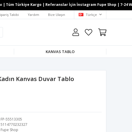
Tüm Türkiye Kargo | Referanslar İçin İnstagram Fupe Shop | 7-24 Whatsa
ipariş Takibi
Yardım
Bize Ulaşın
Türkçe
KANVAS TABLO
 Kadın Kanvas Duvar Tablo
FP-55513305
5114770232327
Fupe Shop