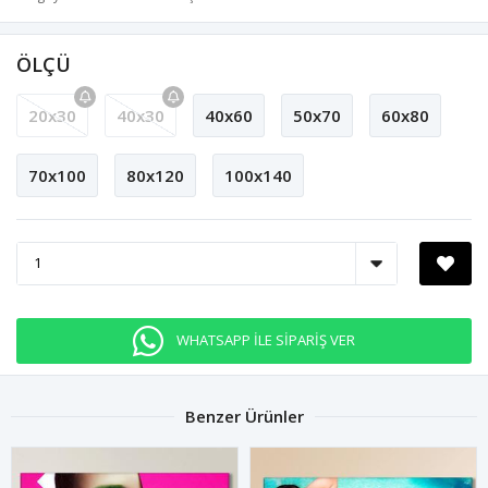
ÖLÇÜ
20x30
40x30
40x60
50x70
60x80
70x100
80x120
100x140
WHATSAPP İLE SİPARİŞ VER
Benzer Ürünler