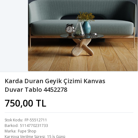
Karda Duran Geyik Çizimi Kanvas
Duvar Tablo 4452278
750,00 TL
Stok Kodu
FP-55512711
Barkod
5114770231733
Marka
Fupe Shop
Kargoya Verilme Süresi
15 İş Günü