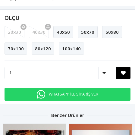
ÖLÇÜ
20x30
40x30
40x60
50x70
60x80
70x100
80x120
100x140
WHATSAPP İLE SİPARİŞ VER
Benzer Ürünler