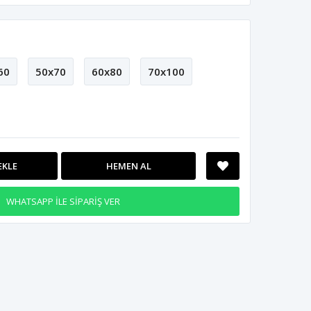
60
50x70
60x80
70x100
EKLE
HEMEN AL
WHATSAPP İLE SİPARİŞ VER