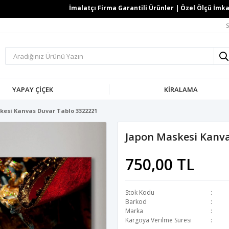
İmalatçı Firma Garantili Ürünler | Özel Ölçü İmkanı 
S
YAPAY ÇİÇEK
KİRALAMA
kesi Kanvas Duvar Tablo 3322221
Japon Maskesi Kanva
750,00 TL
Stok Kodu
Barkod
Marka
Kargoya Verilme Süresi