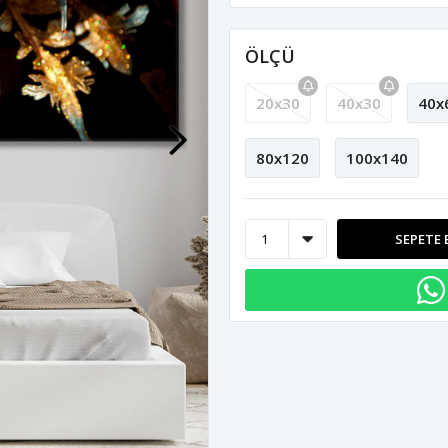
ÖLÇÜ
20x30
40x30
40x
80x120
100x140
SEPETE 