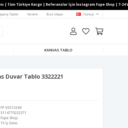
| Tüm Türkiye Kargo | Referanslar İçin İnstagram Fupe Shop | 7-24 What
ipariş Takibi
Yardım
Bize Ulaşın
Türkçe
KANVAS TABLO
s Duvar Tablo 3322221
FP-55513349
5114770232371
Fupe Shop
15 İş Günü