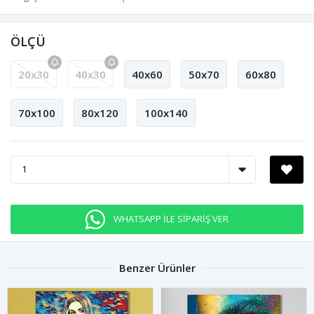
ÖLÇÜ
20x30
40x30
40x60
50x70
60x80
70x100
80x120
100x140
WHATSAPP İLE SİPARİŞ VER
Benzer Ürünler