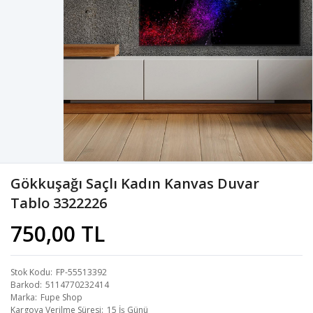
Gökkuşağı Saçlı Kadın Kanvas Duvar
Tablo 3322226
750,00 TL
Stok Kodu
FP-55513392
Barkod
5114770232414
Marka
Fupe Shop
Kargoya Verilme Süresi
15 İş Günü