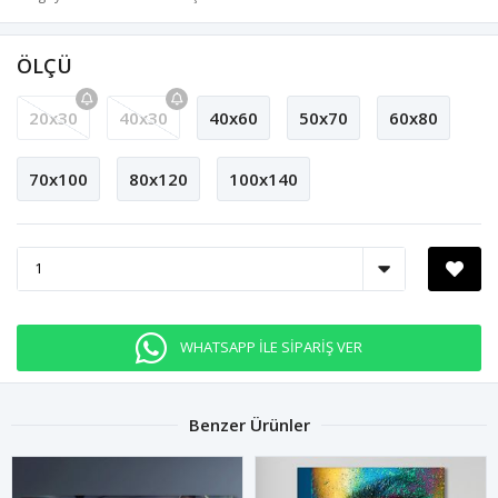
ÖLÇÜ
20x30
40x30
40x60
50x70
60x80
70x100
80x120
100x140
WHATSAPP İLE SİPARİŞ VER
Benzer Ürünler