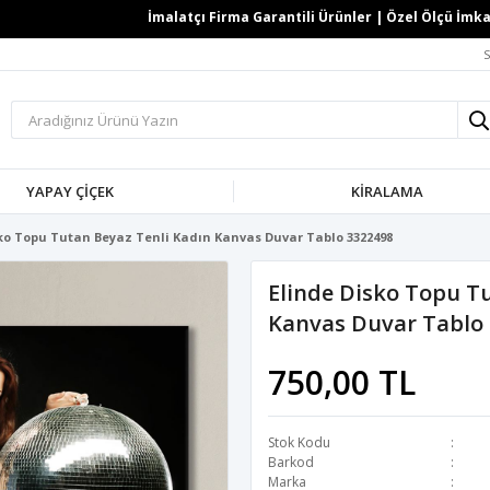
İmalatçı Firma Garantili Ürünler | Özel Ölçü İmkanı |
S
YAPAY ÇİÇEK
KİRALAMA
ko Topu Tutan Beyaz Tenli Kadın Kanvas Duvar Tablo 3322498
Elinde Disko Topu T
Kanvas Duvar Tablo
750,00 TL
Stok Kodu
Barkod
Marka