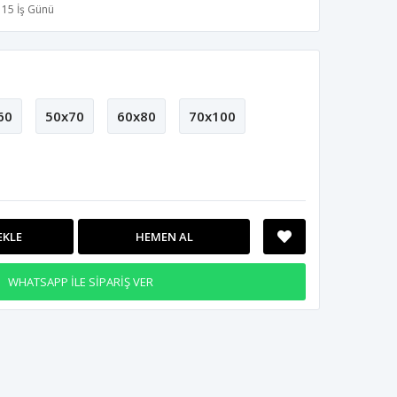
15 İş Günü
60
50x70
60x80
70x100
EKLE
HEMEN AL
WHATSAPP İLE SİPARİŞ VER