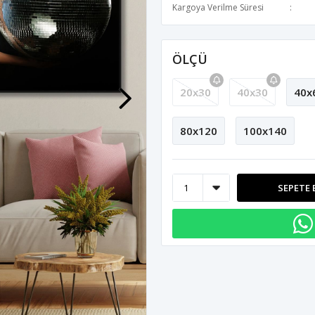
Kargoya Verilme Süresi
ÖLÇÜ
20x30
40x30
40x
80x120
100x140
SEPETE 