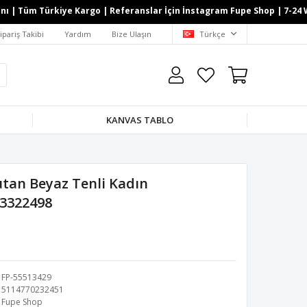
 Tüm Türkiye Kargo | Referanslar İçin İnstagram Fupe Shop | 7-24 Whats
ipariş Takibi
Yardım
Bize Ulaşın
Türkçe
KANVAS TABLO
utan Beyaz Tenli Kadın
 3322498
FP-55513429
5114770232451
Fupe Shop