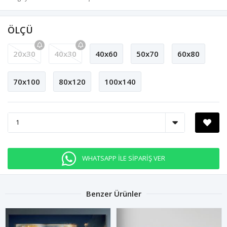
ÖLÇÜ
20x30
40x30
40x60
50x70
60x80
70x100
80x120
100x140
WHATSAPP İLE SİPARİŞ VER
Benzer Ürünler