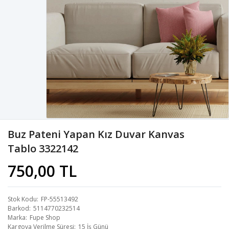
Buz Pateni Yapan Kız Duvar Kanvas
Tablo 3322142
750,00 TL
Stok Kodu
FP-55513492
Barkod
5114770232514
Marka
Fupe Shop
Kargoya Verilme Süresi
15 İş Günü