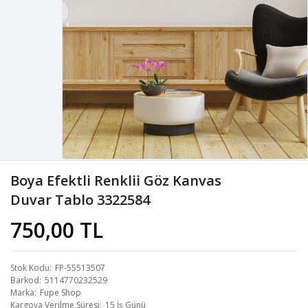
Boya Efektli Renklii Göz Kanvas
Duvar Tablo 3322584
750,00 TL
Stok Kodu
FP-55513507
Barkod
5114770232529
Marka
Fupe Shop
Kargoya Verilme Süresi
15 İş Günü