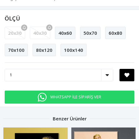
ÖLÇÜ
20x30
40x30
40x60
50x70
60x80
70x100
80x120
100x140
WHATSAPP İLE SİPARİŞ VER
Benzer Ürünler