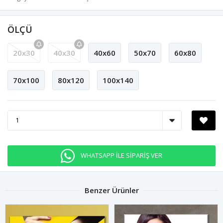
ÖLÇÜ
20x30
40x30
40x60
50x70
60x80
70x100
80x120
100x140
WHATSAPP İLE SİPARİŞ VER
Benzer Ürünler