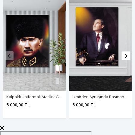
Kalpaklı Üniformalı Atatürk Görseli Yağlı Boya Efektli Kanvas Duvar Tablo 221472
İzmirden Ayrılışında Basmana Tren Gar'ında Atatürk Kanvas Duvar Tablo 221480
5.000,00 TL
5.000,00 TL