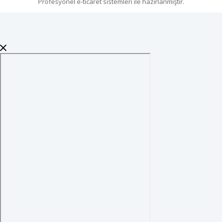
Profesyonel
e-ticaret
sistemleri ile hazırlanmıştır.