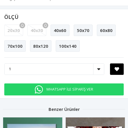
ÖLÇÜ
20x30
40x30
40x60
50x70
60x80
70x100
80x120
100x140
WHATSAPP İLE SİPARİŞ VER
Benzer Ürünler