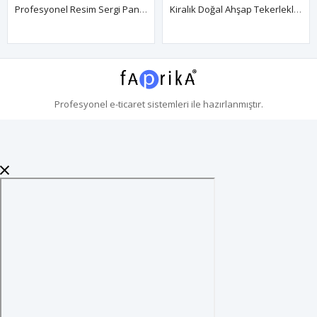
Profesyonel Resim Sergi Panosu Kiralama | MDF İç Panelli
Kiralık Doğal Ahşap Tekerlekli Sanat Sergi Panosu Seperatör
Profesyonel
e-ticaret
sistemleri ile hazırlanmıştır.