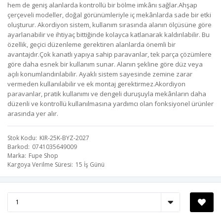
hem de geniş alanlarda kontrollü bir bölme imkânı sağlar.Ahşap
çerçeveli modeller, doğal görünümleriyle iç mekânlarda sade bir etki
oluşturur. Akordiyon sistem, kullanım sırasında alanın ölçüsüne göre
ayarlanabilir ve ihtiyaç bittiğinde kolayca katlanarak kaldırılabilir. Bu
özellik, geçici düzenleme gerektiren alanlarda önemli bir
avantajdır.Çok kanatlı yapıya sahip paravanlar, tek parça çözümlere
göre daha esnek bir kullanım sunar. Alanın şekline göre düz veya
açılı konumlandırılabilir. Ayaklı sistem sayesinde zemine zarar
vermeden kullanılabilir ve ek montaj gerektirmez.Akordiyon
paravanlar, pratik kullanımı ve dengeli duruşuyla mekânların daha
düzenli ve kontrollü kullanılmasına yardımcı olan fonksiyonel ürünler
arasında yer alır.
Stok Kodu
KIR-25K-BYZ-2027
Barkod
0741035649009
Marka
Fupe Shop
Kargoya Verilme Süresi
15 İş Günü