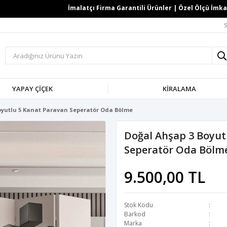
İmalatçı Firma Garantili Ürünler | Özel Ölçü İmkanı 
S
YAPAY ÇİÇEK
KİRALAMA
oyutlu 5 Kanat Paravan Seperatör Oda Bölme
Doğal Ahşap 3 Boyut
Seperatör Oda Bölm
9.500,00 TL
Stok Kodu
Barkod
Marka