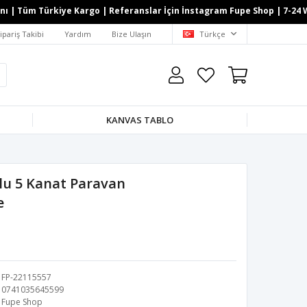
| Tüm Türkiye Kargo | Referanslar İçin İnstagram Fupe Shop | 7-24 What
ipariş Takibi
Yardım
Bize Ulaşın
Türkçe
KANVAS TABLO
lu 5 Kanat Paravan
e
FP-22115557
0741035645599
Fupe Shop