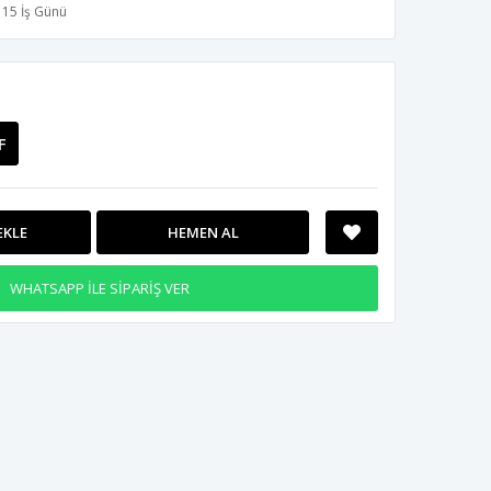
15 İş Günü
F
EKLE
HEMEN AL
WHATSAPP İLE SİPARİŞ VER