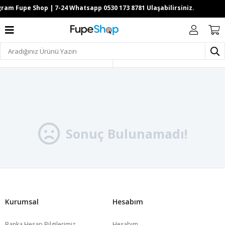
Filtrele
Sonuç Bulunamadı!
Kurumsal
Hesabım
Banka Hesap Bilgilerimiz
Hesabım